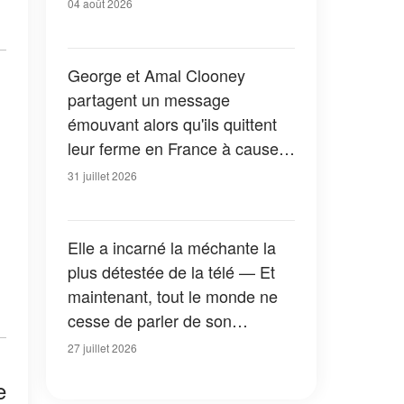
04 août 2026
George et Amal Clooney
partagent un message
émouvant alors qu'ils quittent
leur ferme en France à cause
des feux de forêt — Tous les
31 juillet 2026
détails
Elle a incarné la méchante la
plus détestée de la télé — Et
maintenant, tout le monde ne
cesse de parler de son
apparition dans la nouvelle
27 juillet 2026
version de « La Petite Maison
e
dans la prairie » — Photos