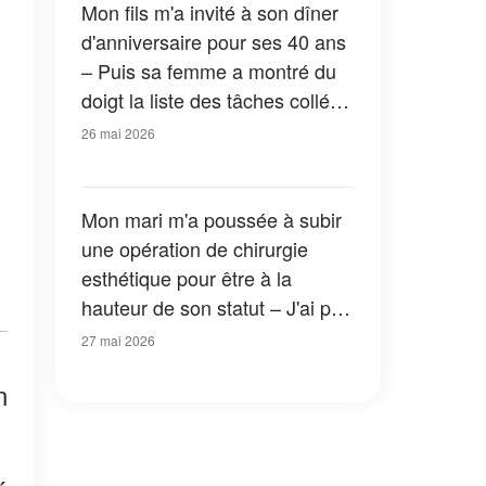
Mon fils m'a invité à son dîner
d'anniversaire pour ses 40 ans
– Puis sa femme a montré du
doigt la liste des tâches collée
sur le frigo et m'a dit : « Voilà
26 mai 2026
ce que vous avez à faire ce
soir »
Mon mari m'a poussée à subir
une opération de chirurgie
esthétique pour être à la
hauteur de son statut – J'ai pris
l'argent et je suis partie pour
27 mai 2026
me faire « opérer », mais ce
n
que j'ai ramené n'était pas ce à
quoi il s'attendait