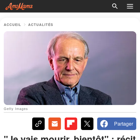
ACCUEIL
ACTUALITÉS
Getty Images
Partager
"Je vais mourir, bientôt" : récit