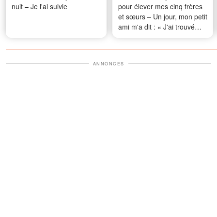
nuit – Je l'ai suivie
pour élever mes cinq frères
et sœurs – Un jour, mon petit
ami m'a dit : « J'ai trouvé
quelque chose dans la
chambre de ta petite sœur.
S'il te plaît, ne crie pas. »
ANNONCES