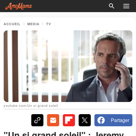
ACCUEIL
MEDIA
TV
youtube.com/Un si grand soleil
Partager
"Un si grand soleil" : Jeremy