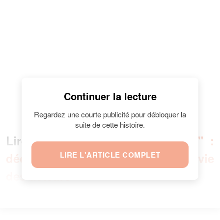
Continuer la lecture
Regardez une courte publicité pour débloquer la
suite de cette histoire.
Lire aussi :
"Un si grand soleil" :
LIRE L'ARTICLE COMPLET
découvrez qui partage la vraie vie
des acteurs