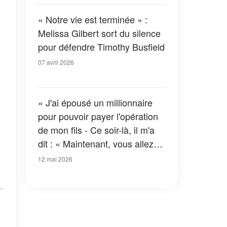
« Notre vie est terminée » :
Melissa Gilbert sort du silence
pour défendre Timothy Busfield
07 avril 2026
« J'ai épousé un millionnaire
pour pouvoir payer l'opération
de mon fils - Ce soir-là, il m'a
dit : « Maintenant, vous allez
enfin découvrir ce à quoi vous
12 mai 2026
vous êtes vraiment engagée »