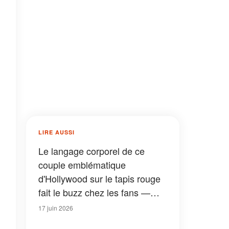
LIRE AUSSI
Le langage corporel de ce
couple emblématique
d'Hollywood sur le tapis rouge
fait le buzz chez les fans —
Des photos de leur enfance à
17 juin 2026
aujourd'hui