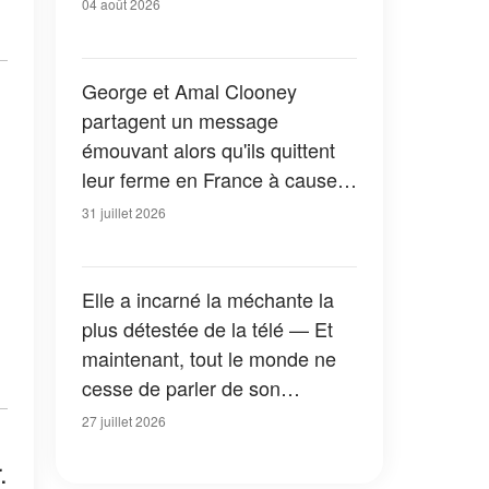
04 août 2026
George et Amal Clooney
partagent un message
émouvant alors qu'ils quittent
leur ferme en France à cause
des feux de forêt — Tous les
31 juillet 2026
détails
Elle a incarné la méchante la
plus détestée de la télé — Et
maintenant, tout le monde ne
cesse de parler de son
apparition dans la nouvelle
27 juillet 2026
version de « La Petite Maison
.
dans la prairie » — Photos