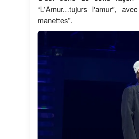
“L'Amur...tujurs l'amur”, a
manettes”.