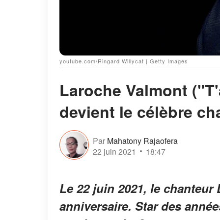
youtube.com/Ringard Willycat | Getty Images
Laroche Valmont ("T'a
devient le célèbre ch
Par
Mahatony Rajaofera
22 juin 2021
18:47
Le 22 juin 2021, le chanteur
anniversaire. Star des année