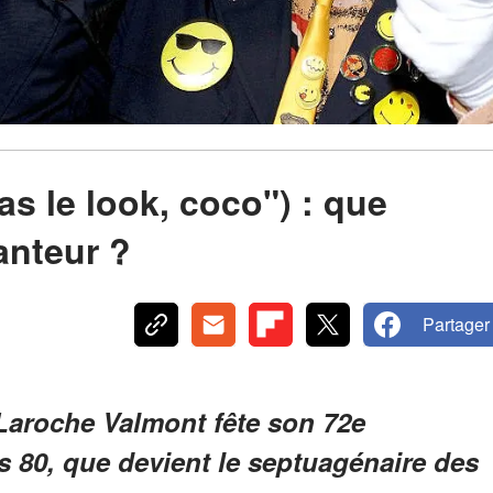
s le look, coco") : que
anteur ?
Partager
 Laroche Valmont fête son 72e
s 80, que devient le septuagénaire des