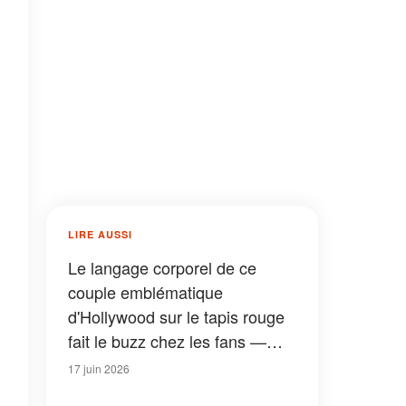
LIRE AUSSI
Le langage corporel de ce
couple emblématique
d'Hollywood sur le tapis rouge
fait le buzz chez les fans —
Des photos de leur enfance à
17 juin 2026
aujourd'hui