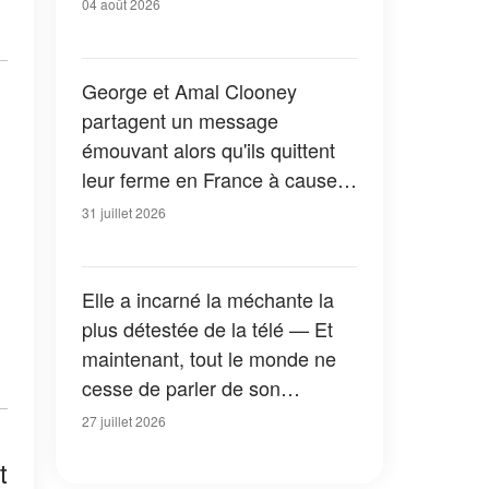
04 août 2026
George et Amal Clooney
partagent un message
émouvant alors qu'ils quittent
leur ferme en France à cause
des feux de forêt — Tous les
31 juillet 2026
détails
Elle a incarné la méchante la
plus détestée de la télé — Et
maintenant, tout le monde ne
cesse de parler de son
apparition dans la nouvelle
27 juillet 2026
version de « La Petite Maison
t
dans la prairie » — Photos