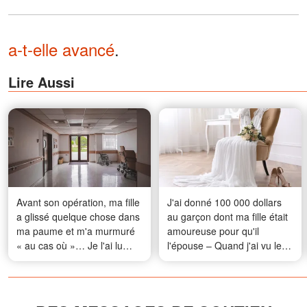
a-t-elle avancé
.
Lire Aussi
Avant son opération, ma fille
J'ai donné 100 000 dollars
a glissé quelque chose dans
au garçon dont ma fille était
ma paume et m'a murmuré
amoureuse pour qu'il
« au cas où »… Je l'ai lu
l'épouse – Quand j'ai vu les
dans la salle d'attente, et
photos de mariage, je n'en
mes jambes se sont
croyais pas mes yeux
dérobées sous moi à cet
instant-là