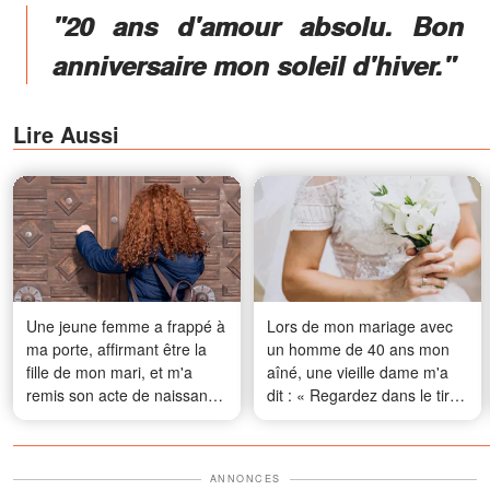
"20 ans d'amour absolu. Bon
anniversaire mon soleil d'hiver."
Lire Aussi
Une jeune femme a frappé à
Lors de mon mariage avec
ma porte, affirmant être la
un homme de 40 ans mon
fille de mon mari, et m'a
aîné, une vieille dame m'a
remis son acte de naissance
dit : « Regardez dans le tiroir
– Le nom de la mère ne
du bas de son bureau avant
m'était pas familier
votre lune de miel… sinon,
vous le regretterez
ANNONCES
amèrement. »