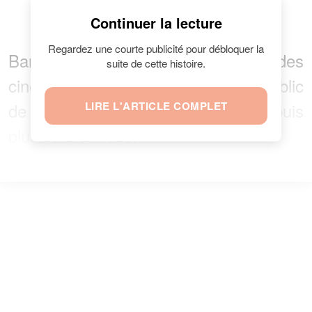
Continuer la lecture
ENFANTS
Regardez une courte publicité pour débloquer la
Barbara Schulz est bien connue des
suite de cette histoire.
cinéphiles français. Elle gratifie le public
de ses talents de comédienne depuis
LIRE L'ARTICLE COMPLET
plusieurs années.