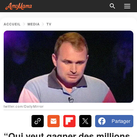
ACCUEIL
MEDIA
TV
twitter.com/DailyMirror
Partager
“Qui veut gagner des millions