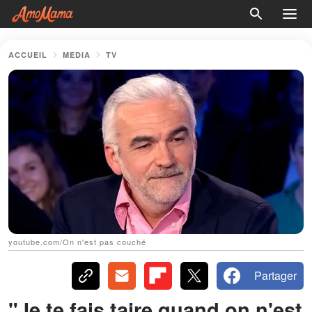
ACCUEIL
MEDIA
TV
youtube.com/On n'est pas couché
Partager
"Je te fais taire quand on n'est