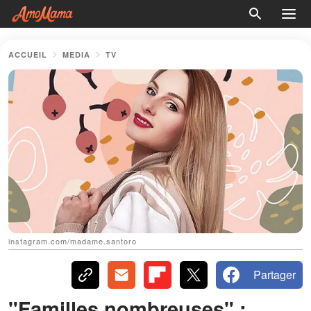
ACCUEIL
MEDIA
TV
instagram.com/madame.santoro
Partager
"Familles nombreuses" :