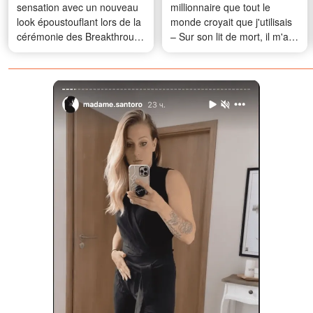
sensation avec un nouveau
millionnaire que tout le
look époustouflant lors de la
monde croyait que j'utilisais
cérémonie des Breakthrough
– Sur son lit de mort, il m'a
Prizes – Photos
dit : « Tu n'auras pas mon
argent. Mais je te donne
exactement ce que tu
voulais. »