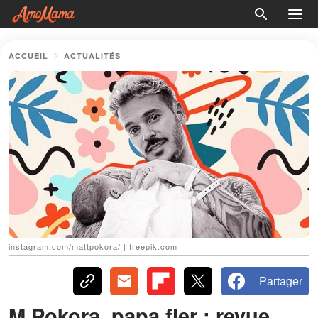
ACCUEIL
ACTUALITÉS
instagram.com/mattpokora/ | freepik.com
Partager
M Pokora, papa fier : revue