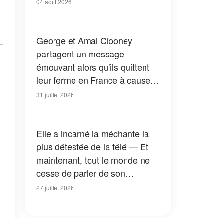
04 août 2026
George et Amal Clooney
partagent un message
émouvant alors qu'ils quittent
leur ferme en France à cause
des feux de forêt — Tous les
31 juillet 2026
détails
Elle a incarné la méchante la
plus détestée de la télé — Et
maintenant, tout le monde ne
cesse de parler de son
apparition dans la nouvelle
27 juillet 2026
version de « La Petite Maison
dans la prairie » — Photos