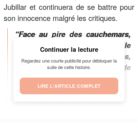
Jubillar et continuera de se battre pour
son innocence malgré les critiques.
“Face au pire des cauchemars,
je me suis révélée capable
Continuer la lecture
d’endurer humiliations,
Regardez une courte publicité pour débloquer la
trahisons et épreuves afin de
suite de cette histoire.
rétablir la vérité”,
LIRE L'ARTICLE COMPLET
a-t-elle écrit
sur les réseaux sociaux.