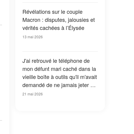
Révélations sur le couple
Macron : disputes, jalousies et
vérités cachées à l’Élysée
13 mai 2026
J'ai retrouvé le téléphone de
mon défunt mari caché dans la
vieille boîte à outils qu'il m'avait
demandé de ne jamais jeter –
La dernière vidéo qu'il y avait
21 mai 2026
enregistrée datait de la veille
de son décès