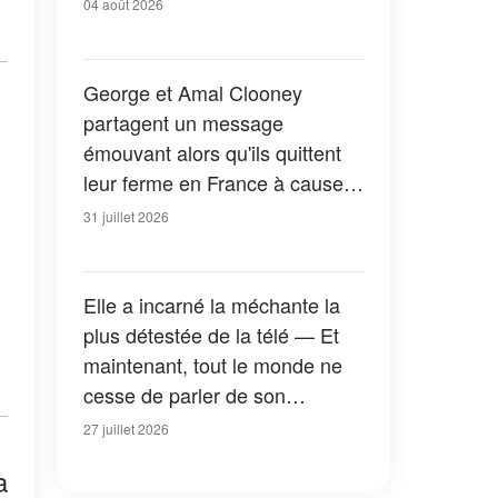
04 août 2026
George et Amal Clooney
partagent un message
émouvant alors qu'ils quittent
leur ferme en France à cause
des feux de forêt — Tous les
31 juillet 2026
détails
Elle a incarné la méchante la
plus détestée de la télé — Et
maintenant, tout le monde ne
cesse de parler de son
apparition dans la nouvelle
27 juillet 2026
version de « La Petite Maison
a
dans la prairie » — Photos