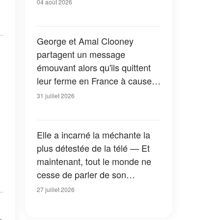
04 août 2026
George et Amal Clooney
partagent un message
émouvant alors qu'ils quittent
leur ferme en France à cause
des feux de forêt — Tous les
31 juillet 2026
détails
Elle a incarné la méchante la
plus détestée de la télé — Et
maintenant, tout le monde ne
cesse de parler de son
apparition dans la nouvelle
27 juillet 2026
version de « La Petite Maison
dans la prairie » — Photos