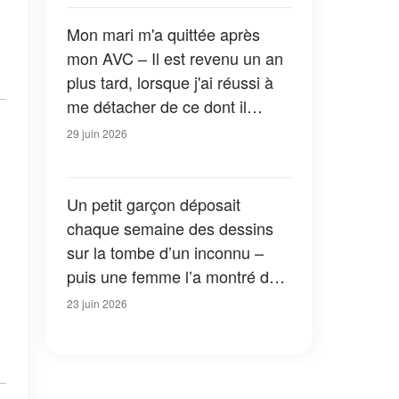
notre porte
Mon mari m'a quittée après
mon AVC – Il est revenu un an
plus tard, lorsque j'ai réussi à
me détacher de ce dont il
pensait que je ne pouvais pas
29 juin 2026
me passer
Un petit garçon déposait
chaque semaine des dessins
sur la tombe d’un inconnu –
puis une femme l’a montré du
doigt en disant : « C’est
23 juin 2026
impossible »