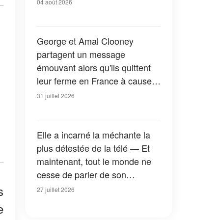
04 août 2026
George et Amal Clooney
partagent un message
émouvant alors qu'ils quittent
leur ferme en France à cause
des feux de forêt — Tous les
31 juillet 2026
détails
Elle a incarné la méchante la
plus détestée de la télé — Et
maintenant, tout le monde ne
cesse de parler de son
apparition dans la nouvelle
s
27 juillet 2026
version de « La Petite Maison
e
dans la prairie » — Photos