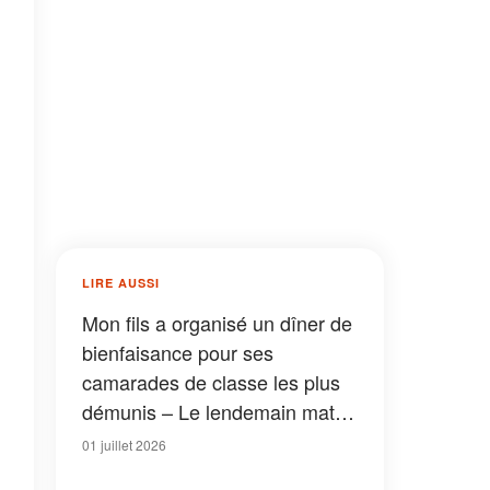
LIRE AUSSI
Mon fils a organisé un dîner de
bienfaisance pour ses
camarades de classe les plus
démunis – Le lendemain matin,
nous avons trouvé un
01 juillet 2026
mystérieux carton sur le pas de