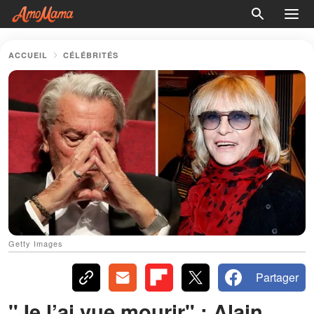
ACCUEIL
CÉLÉBRITÉS
Getty Images
Partager
"Je l’ai vue mourir" : Alain