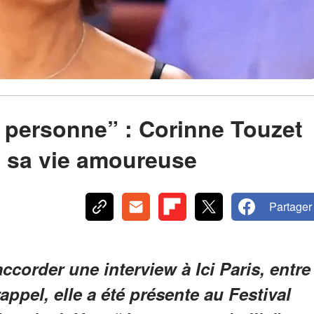
n personne” : Corinne Touzet
e sa vie amoureuse
Partager
ccorder une interview à Ici Paris, entre
ppel, elle a été présente au Festival