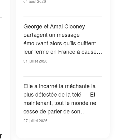
04 août 2026
George et Amal Clooney
partagent un message
émouvant alors qu'ils quittent
leur ferme en France à cause
des feux de forêt — Tous les
31 juillet 2026
détails
Elle a incarné la méchante la
plus détestée de la télé — Et
maintenant, tout le monde ne
cesse de parler de son
apparition dans la nouvelle
27 juillet 2026
version de « La Petite Maison
r
dans la prairie » — Photos