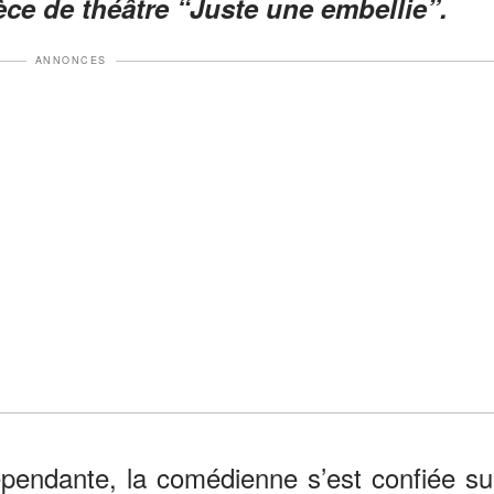
èce de théâtre “Juste une embellie”.
ANNONCES
épendante, la comédienne s’est confiée su