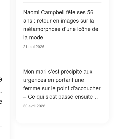
Naomi Campbell fête ses 56
ans : retour en images sur la
métamorphose d’une icône de
la mode
21 mai 2026
Mon mari s'est précipité aux
e
urgences en portant une
femme sur le point d'accoucher
.
– Ce qui s'est passé ensuite a
e
changé notre famille à jamais
30 avril 2026