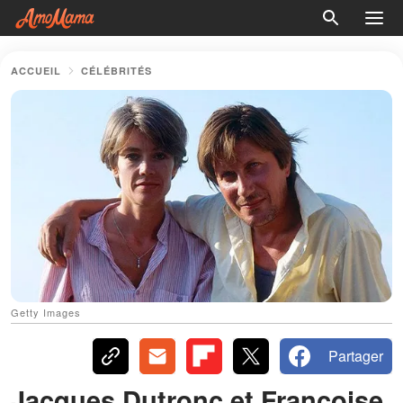
ACCUEIL
CÉLÉBRITÉS
Getty Images
Partager
Jacques Dutronc et Françoise