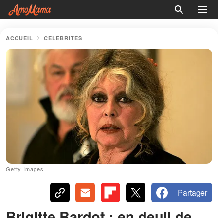
ACCUEIL
CÉLÉBRITÉS
Getty Images
Partager
Brigitte Bardot : en deuil de