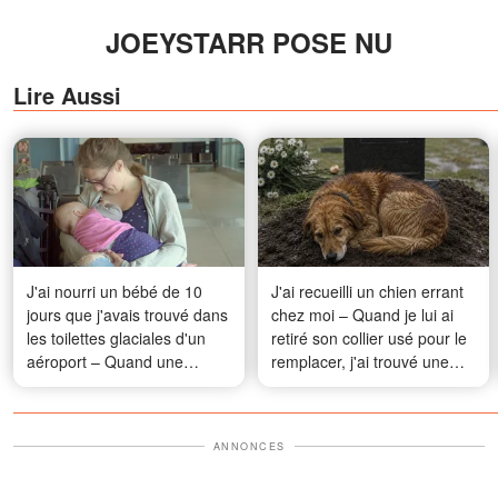
JOEYSTARR POSE NU
Lire Aussi
J'ai nourri un bébé de 10
J'ai recueilli un chien errant
jours que j'avais trouvé dans
chez moi – Quand je lui ai
les toilettes glaciales d'un
retiré son collier usé pour le
aéroport – Quand une
remplacer, j'ai trouvé une
inconnue a frappé à ma
note qui m'a fait pâlir
porte le lendemain, mon
cœur s'est arrêté
ANNONCES