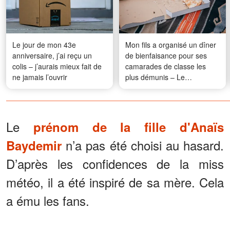
Le jour de mon 43e
Mon fils a organisé un dîner
anniversaire, j’ai reçu un
de bienfaisance pour ses
colis – j’aurais mieux fait de
camarades de classe les
ne jamais l’ouvrir
plus démunis – Le
lendemain matin, nous
avons trouvé un mystérieux
carton sur le pas de notre
porte
Le
prénom de la fille d'Anaïs
n’a pas été choisi au hasard.
Baydemir
D’après les confidences de la miss
météo, il a été inspiré de sa mère. Cela
a ému les fans.