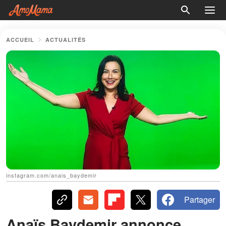
ACCUEIL
ACTUALITÉS
instagram.com/anais_baydemir
Partager
Anaïs Baydemir annonce