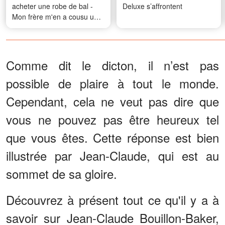
acheter une robe de bal -
Deluxe s’affrontent
Mon frère m'en a cousu une
à partir de la collection de
jeans de notre défunte mère
et ce qui s'est passé ensuite
l'a laissée bouche bée
Comme dit le dicton, il n’est pas
possible de plaire à tout le monde.
Cependant, cela ne veut pas dire que
vous ne pouvez pas être heureux tel
que vous êtes. Cette réponse est bien
illustrée par Jean-Claude, qui est au
sommet de sa gloire.
Découvrez à présent tout ce qu'il y a à
savoir sur Jean-Claude Bouillon-Baker,