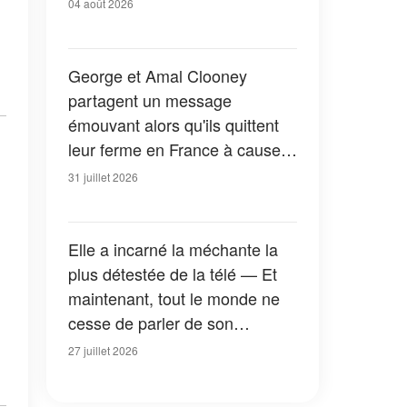
04 août 2026
George et Amal Clooney
partagent un message
émouvant alors qu'ils quittent
leur ferme en France à cause
des feux de forêt — Tous les
31 juillet 2026
détails
Elle a incarné la méchante la
plus détestée de la télé — Et
maintenant, tout le monde ne
cesse de parler de son
apparition dans la nouvelle
27 juillet 2026
version de « La Petite Maison
dans la prairie » — Photos