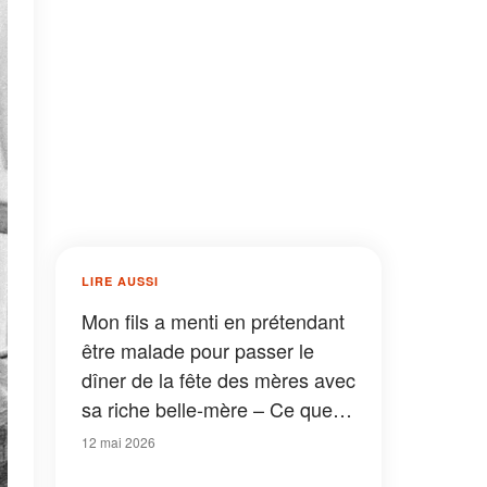
LIRE AUSSI
Mon fils a menti en prétendant
être malade pour passer le
dîner de la fête des mères avec
sa riche belle-mère – Ce que je
lui ai laissé après avoir
12 mai 2026
découvert la vérité l'a laissé