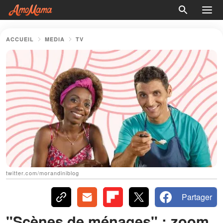
ACCUEIL
MEDIA
TV
twitter.com/morandiniblog
Partager
"Scènes de ménages" : zoom