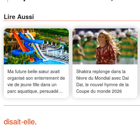
Lire Aussi
Ma future belle-sœur avait
Shakira replonge dans la
organisé son enterrement de
fièvre du Mondial avec Dai
vie de jeune fille dans un
Dai, le nouvel hymne de la
parc aquatique, persuadée
Coupe du monde 2026
que je refuserais parce que
j'étais « trop grosse » - Mais
ce que mon mari a fait
devant tout le monde l'a
disait-elle
.
laissée bouche bée