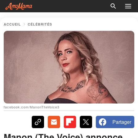
ACCUEIL
CÉLÉBRITÉS
facebook.com/ManonTheVoice3
Partager
Manon (The Voice) annonce