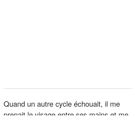
Quand un autre cycle échouait, il me
prenait le visage entre ses mains et me
murmurait : « Un jour, ça marchera pour