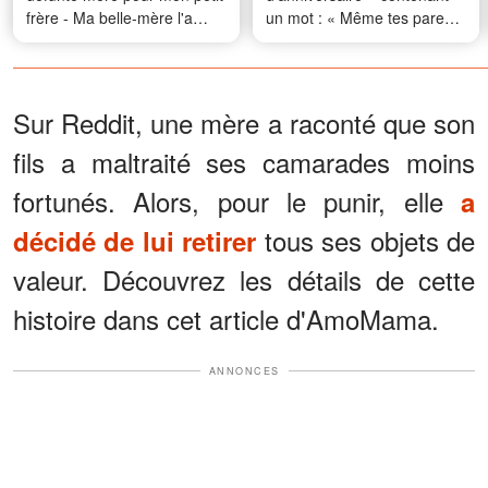
frère - Ma belle-mère l'a
un mot : « Même tes parents
jetée à la poubelle, mais ma
biologiques ne voulaient pas
grand-mère lui a fait
de toi » – Une minute plus
regretter son geste
tard, le karma lui a remis les
idées en place
Sur Reddit, une mère a raconté que son
fils a maltraité ses camarades moins
fortunés. Alors, pour le punir, elle
a
tous ses objets de
décidé de lui retirer
valeur. Découvrez les détails de cette
histoire dans cet article d'AmoMama.
ANNONCES