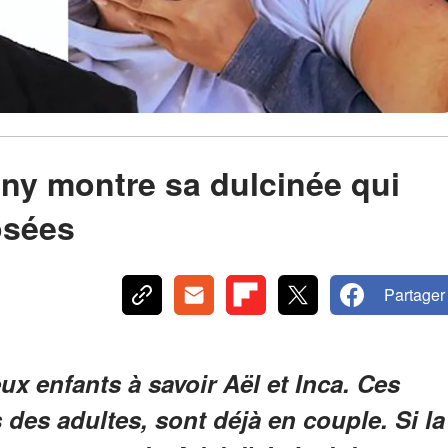
gny montre sa dulcinée qui
osées
Partager
ux enfants à savoir Aël et Inca. Ces
 des adultes, sont déjà en couple. Si la