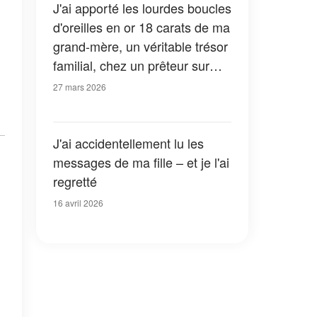
J'ai apporté les lourdes boucles
d'oreilles en or 18 carats de ma
grand-mère, un véritable trésor
familial, chez un prêteur sur
gages pour payer mon
27 mars 2026
hypothèque – Une seule
phrase de l'expert m'a laissée
toute tremblante au milieu du
J'ai accidentellement lu les
magasin
messages de ma fille – et je l'ai
regretté
16 avril 2026