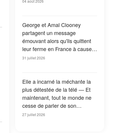
04 août 2026
George et Amal Clooney
partagent un message
émouvant alors qu'ils quittent
leur ferme en France à cause
des feux de forêt — Tous les
31 juillet 2026
détails
Elle a incarné la méchante la
plus détestée de la télé — Et
maintenant, tout le monde ne
cesse de parler de son
apparition dans la nouvelle
27 juillet 2026
version de « La Petite Maison
dans la prairie » — Photos