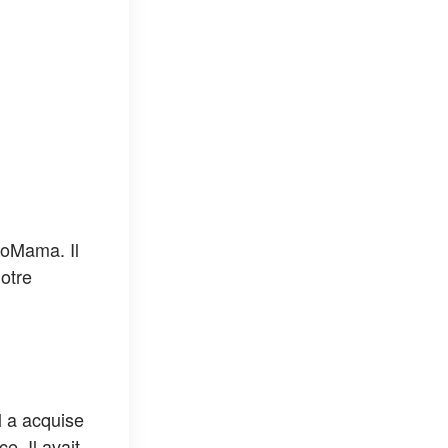
moMama. Il
notre
l a acquise
e. Il avait