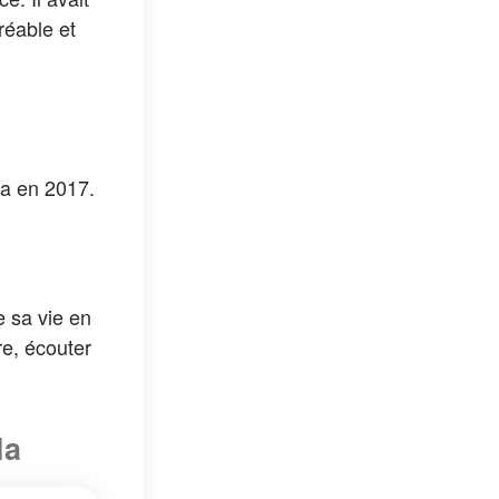
réable et
na en 2017.
e sa vie en
re, écouter
la