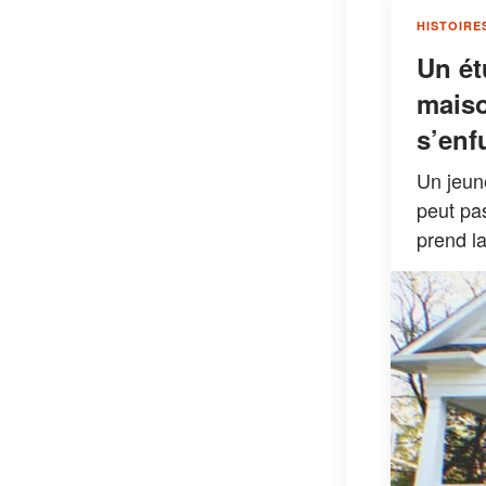
HISTOIRE
Un ét
maiso
s’enfu
Un jeune
peut pas
prend la