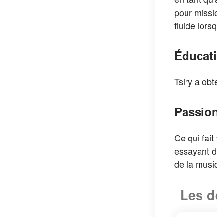
pour missio
fluide lor
Éducat
Tsiry a ob
Passion
Ce qui fait
essayant de
de la musiq
Les d