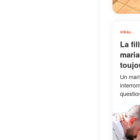
VIRAL
La fi
maria
toujo
Un marié
interro
question