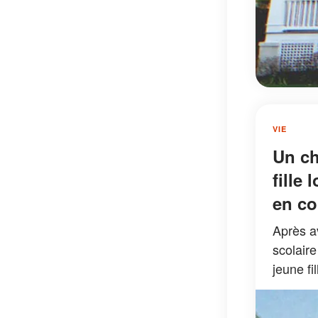
VIE
Un ch
fille
en co
Après a
scolaire
jeune fi