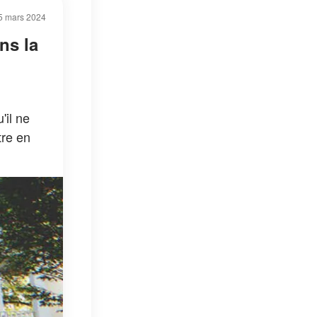
5 mars 2024
ns la
'il ne
tre en