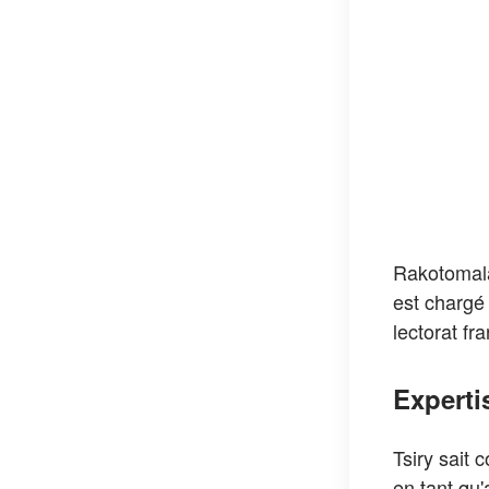
Rakotomala
est chargé 
lectorat fr
Experti
Tsiry sait 
en tant qu'