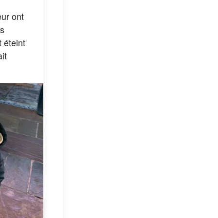
ur ont
es
 éteint
it