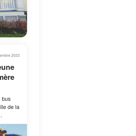
cembre 2023
eune
 mère
e bus
lle de la
.