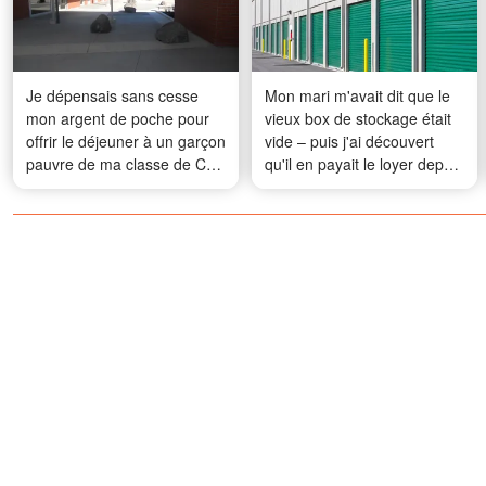
Je dépensais sans cesse
Mon mari m'avait dit que le
mon argent de poche pour
vieux box de stockage était
offrir le déjeuner à un garçon
vide – puis j'ai découvert
pauvre de ma classe de CE2
qu'il en payait le loyer depuis
– Le colis qu’il m’a envoyé
14 ans
30 ans plus tard était
quelque chose que je
n’aurais jamais imaginé,
même dans mes rêves les
plus fous