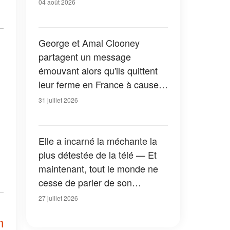
04 août 2026
George et Amal Clooney
partagent un message
émouvant alors qu'ils quittent
leur ferme en France à cause
des feux de forêt — Tous les
31 juillet 2026
détails
Elle a incarné la méchante la
plus détestée de la télé — Et
maintenant, tout le monde ne
cesse de parler de son
apparition dans la nouvelle
27 juillet 2026
version de « La Petite Maison
n
dans la prairie » — Photos