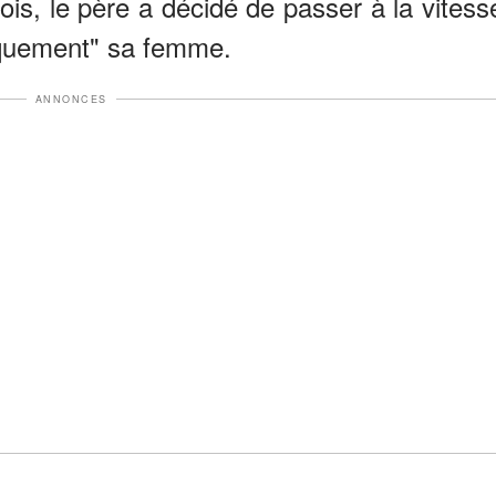
mois, le père a décidé de passer à la vitess
iquement" sa femme.
ANNONCES