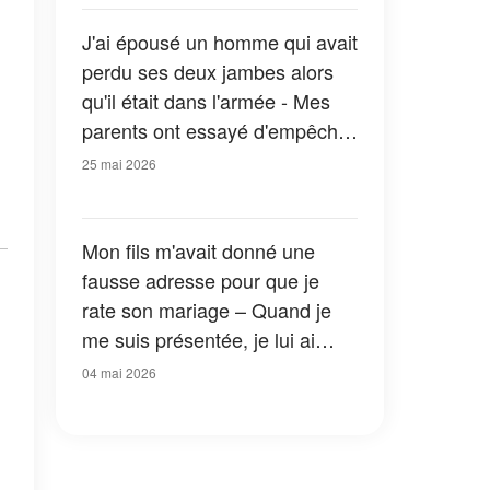
J'ai épousé un homme qui avait
perdu ses deux jambes alors
qu'il était dans l'armée - Mes
parents ont essayé d'empêcher
le mariage, jusqu'à ce qu'un
25 mai 2026
invité entre et les fasse pâlir
Mon fils m'avait donné une
fausse adresse pour que je
rate son mariage – Quand je
me suis présentée, je lui ai
remis quelque chose, et il est
04 mai 2026
devenu tout pâle