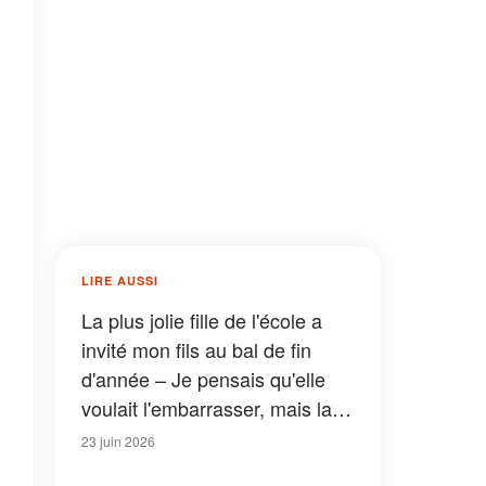
LIRE AUSSI
La plus jolie fille de l'école a
invité mon fils au bal de fin
d'année – Je pensais qu'elle
voulait l'embarrasser, mais la
vraie raison m'a laissée sans
23 juin 2026
voix