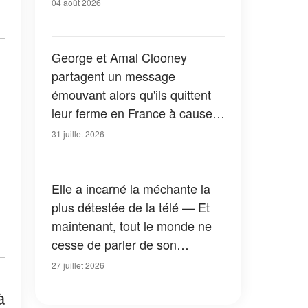
04 août 2026
George et Amal Clooney
partagent un message
émouvant alors qu'ils quittent
leur ferme en France à cause
des feux de forêt — Tous les
31 juillet 2026
détails
Elle a incarné la méchante la
plus détestée de la télé — Et
maintenant, tout le monde ne
cesse de parler de son
apparition dans la nouvelle
27 juillet 2026
version de « La Petite Maison
à
dans la prairie » — Photos