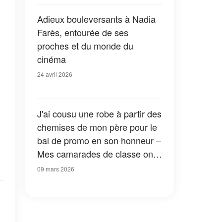
Adieux bouleversants à Nadia
Farès, entourée de ses
proches et du monde du
cinéma
24 avril 2026
J'ai cousu une robe à partir des
chemises de mon père pour le
bal de promo en son honneur –
Mes camarades de classe ont
ri jusqu'à ce que le directeur
09 mars 2026
prenne le micro et que la salle
se taise