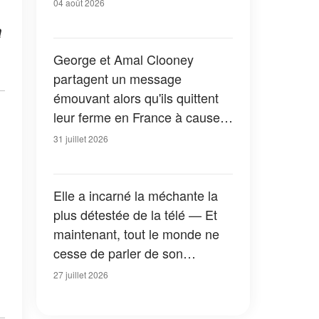
04 août 2026
à
George et Amal Clooney
partagent un message
émouvant alors qu'ils quittent
leur ferme en France à cause
des feux de forêt — Tous les
31 juillet 2026
détails
Elle a incarné la méchante la
plus détestée de la télé — Et
maintenant, tout le monde ne
cesse de parler de son
apparition dans la nouvelle
27 juillet 2026
version de « La Petite Maison
dans la prairie » — Photos