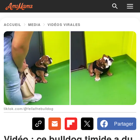
ACCUEIL
MEDIA
VIDÉOS VIRALES
tiktok.com/@fellathebulldog
Partager
Vidéo : ce bulldog timide a du