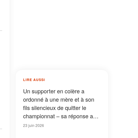
LIRE AUSSI
Un supporter en colère a
ordonné à une mère et à son
fils silencieux de quitter le
championnat – sa réponse a
laissé la section 112 sans voix
23 juin 2026