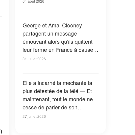
04 août 2026
George et Amal Clooney
partagent un message
émouvant alors qu'ils quittent
leur ferme en France à cause
des feux de forêt — Tous les
31 juillet 2026
détails
Elle a incarné la méchante la
plus détestée de la télé — Et
maintenant, tout le monde ne
cesse de parler de son
apparition dans la nouvelle
27 juillet 2026
version de « La Petite Maison
n
dans la prairie » — Photos