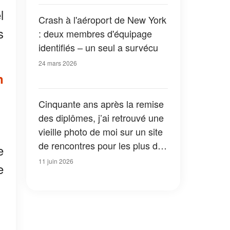
l
Crash à l'aéroport de New York
s
: deux membres d'équipage
identifiés – un seul a survécu
24 mars 2026
n
Cinquante ans après la remise
des diplômes, j’ai retrouvé une
vieille photo de moi sur un site
de rencontres pour les plus de
e
60 ans – Mon premier amour
11 juin 2026
e
l’avait publiée avec un
message qui m’a fait trembler
les mains