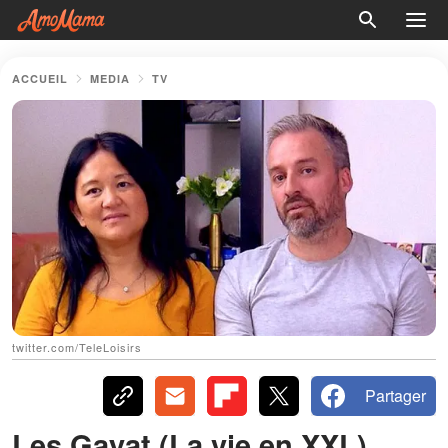
ACCUEIL
MEDIA
TV
twitter.com/TeleLoisirs
Partager
Les Gayat (La vie en XXL)