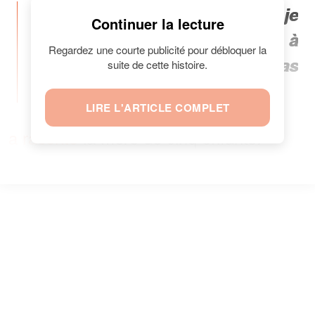
"Ils m'ont dit à l'hôpital que si je
Continuer la lecture
ne l'avais pas pris en charge à
Regardez une courte publicité pour débloquer la
ce moment-là, il n'aurait pas
suite de cette histoire.
survécu à l'après-midi.”,
LIRE L'ARTICLE COMPLET
a raconté
la mère de cinq enfants.