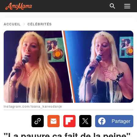
ACCUEIL
CÉLÉBRITÉS
instagram.com/loana_karesdanje
Partager
"La pauvre ça fait de la peine"