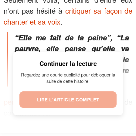
n'ont pas hésité à
critiquer sa façon de
chanter et sa voix
.
“Elle me fait de la peine”, “La
pauvre, elle pense qu’elle va
revenir dans le succès…”, “Elle
Continuer la lecture
sait chanter avec sa mâchoire
Regardez une courte publicité pour débloquer la
???”,
suite de cette histoire.
peut-on lire
LIRE L'ARTICLE COMPLET
dans la barre de
commentaires.