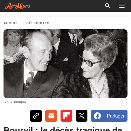
ACCUEIL
CÉLÉBRITÉS
Getty Images
Partager
Bourvil : le décès tragique de