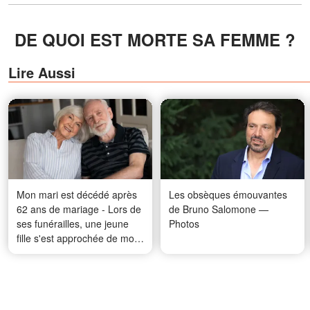
DE QUOI EST MORTE SA FEMME ?
Lire Aussi
Mon mari est décédé après
Les obsèques émouvantes
62 ans de mariage - Lors de
de Bruno Salomone —
ses funérailles, une jeune
Photos
fille s'est approchée de moi,
m'a remis une enveloppe et
m'a dit : « Il m'a demandé de
vous remettre ceci
aujourd'hui. »
Jeanne Lefrique a vécu encore