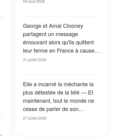
04 août 2026
George et Amal Clooney
partagent un message
émouvant alors qu'ils quittent
leur ferme en France à cause
des feux de forêt — Tous les
31 juillet 2026
détails
Elle a incarné la méchante la
plus détestée de la télé — Et
maintenant, tout le monde ne
cesse de parler de son
apparition dans la nouvelle
27 juillet 2026
version de « La Petite Maison
.
dans la prairie » — Photos