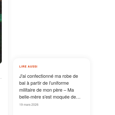
LIRE AUSSI
J'ai confectionné ma robe de
bal à partir de l'uniforme
militaire de mon père – Ma
belle-mère s'est moquée de
moi puis un officier a frappé à
19 mars 2026
la porte et lui a remis un mot