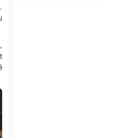
.
u
,
t
é