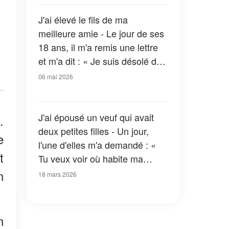
qui l'a fait pâlir
J'ai élevé le fils de ma
meilleure amie - Le jour de ses
18 ans, il m'a remis une lettre
et m'a dit : « Je suis désolé de
te le dire si tard… Je n'avais
06 mai 2026
pas d'autre choix. »
J'ai épousé un veuf qui avait
.
deux petites filles - Un jour,
e
l'une d'elles m'a demandé : «
t
Tu veux voir où habite ma
maman ? », puis elle m'a
n
18 mars 2026
conduite jusqu'à la porte du
sous-sol
n