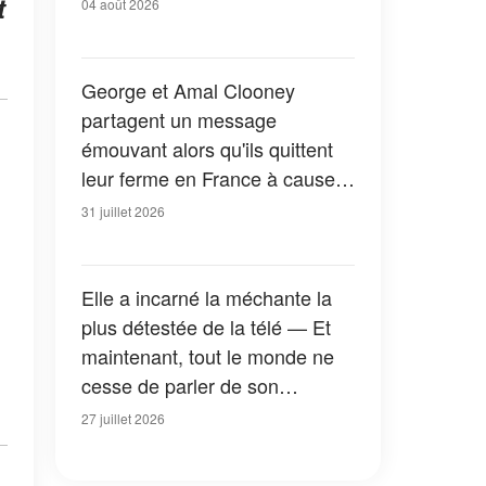
t
04 août 2026
George et Amal Clooney
partagent un message
émouvant alors qu'ils quittent
leur ferme en France à cause
des feux de forêt — Tous les
31 juillet 2026
détails
Elle a incarné la méchante la
plus détestée de la télé — Et
maintenant, tout le monde ne
cesse de parler de son
apparition dans la nouvelle
27 juillet 2026
version de « La Petite Maison
dans la prairie » — Photos