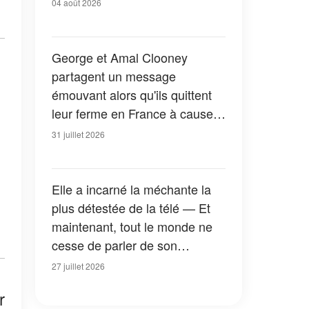
04 août 2026
George et Amal Clooney
partagent un message
émouvant alors qu'ils quittent
leur ferme en France à cause
des feux de forêt — Tous les
31 juillet 2026
détails
Elle a incarné la méchante la
plus détestée de la télé — Et
maintenant, tout le monde ne
cesse de parler de son
apparition dans la nouvelle
27 juillet 2026
version de « La Petite Maison
r
dans la prairie » — Photos