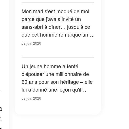
Mon mari s'est moqué de moi
parce que j'avais invité un
sans-abri à dîner… jusqu'à ce
que cet homme remarque un
détail sur notre photo de
09 juin 2026
mariage
Un jeune homme a tenté
d'épouser une millionnaire de
60 ans pour son héritage – elle
lui a donné une leçon qu'il
n'oubliera jamais
08 juin 2026
a
.
r