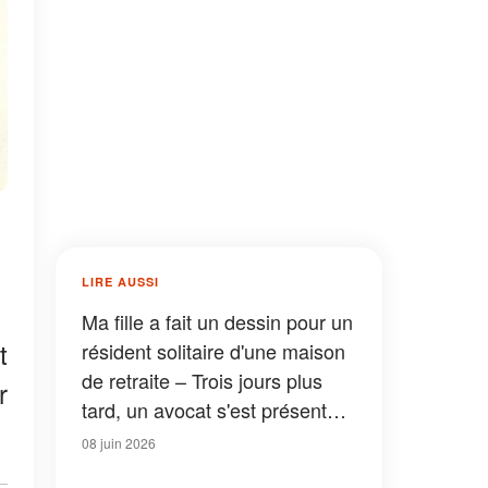
LIRE AUSSI
Ma fille a fait un dessin pour un
t
résident solitaire d'une maison
de retraite – Trois jours plus
r
tard, un avocat s'est présenté à
notre porte
08 juin 2026