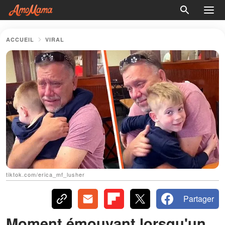
ACCUEIL
VIRAL
tiktok.com/erica_mf_lusher
Partager
Moment émouvant lorsqu'un