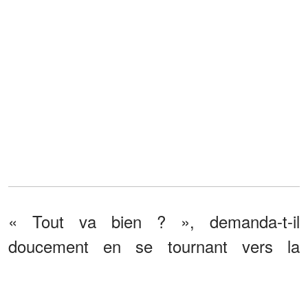
« Tout va bien ? », demanda-t-il
doucement en se tournant vers la
femme à côté de lui.
« Ça va, papa », a-t-elle répondu en