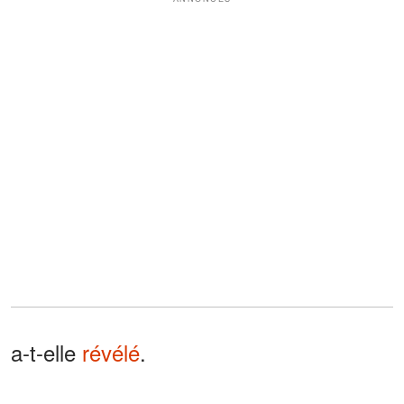
a-t-elle
révélé
.