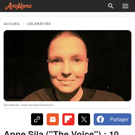
ACCUEIL
CÉLÉBRITÉS
facebook.com/annesilamusic
Partager
Anne Sila ("The Voice") : 10