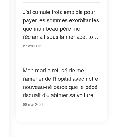
J'ai cumulé trois emplois pour
payer les sommes exorbitantes
que mon beau-père me
réclamait sous la menace, tout
ça pour le bien de mon fils –
27 avril 2026
Mais un jour, mon fils a
entendu la vérité, et notre vie a
basculé
Mon mari a refusé de me
ramener de l'hôpital avec notre
nouveau-né parce que le bébé
risquait d'« abîmer sa voiture »
– Ce que sa grand-mère a fait
08 mai 2026
ensuite l'a laissé sans voix