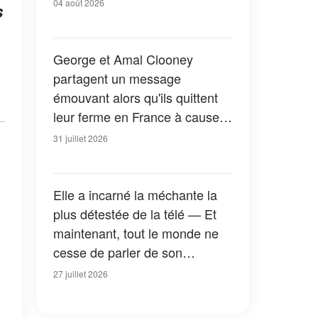
04 août 2026
s
George et Amal Clooney
partagent un message
émouvant alors qu'ils quittent
leur ferme en France à cause
des feux de forêt — Tous les
31 juillet 2026
détails
Elle a incarné la méchante la
plus détestée de la télé — Et
maintenant, tout le monde ne
cesse de parler de son
apparition dans la nouvelle
27 juillet 2026
version de « La Petite Maison
dans la prairie » — Photos