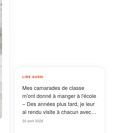
LIRE AUSSI
Mes camarades de classe
m'ont donné à manger à l'école
– Des années plus tard, je leur
ai rendu visite à chacun avec
un petit sac en papier brun
30 avril 2026