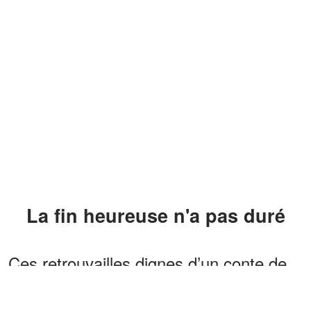
La fin heureuse n'a pas duré
Ces retrouvailles dignes d’un conte de
fées ont été
d’une brièveté déchirante
.