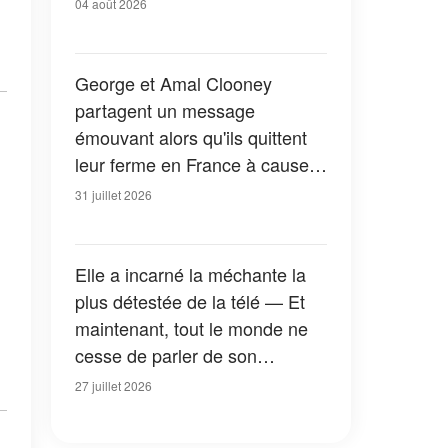
04 août 2026
George et Amal Clooney
partagent un message
émouvant alors qu'ils quittent
leur ferme en France à cause
des feux de forêt — Tous les
31 juillet 2026
détails
Elle a incarné la méchante la
plus détestée de la télé — Et
maintenant, tout le monde ne
cesse de parler de son
apparition dans la nouvelle
27 juillet 2026
version de « La Petite Maison
dans la prairie » — Photos