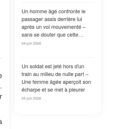
Un homme âgé confronte le
passager assis derrière lui
après un vol mouvementé –
sans se douter que cette
rencontre allait changer sa vie
04 juin 2026
Un soldat est jeté hors d'un
train au milieu de nulle part –
e
Une femme âgée aperçoit son
.
écharpe et se met à pleurer
r
05 juin 2026
à