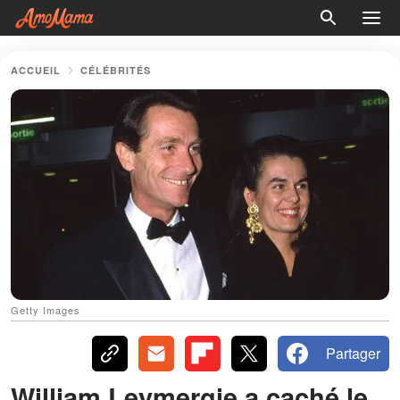
ACCUEIL
CÉLÉBRITÉS
Getty Images
Partager
William Leymergie a caché le