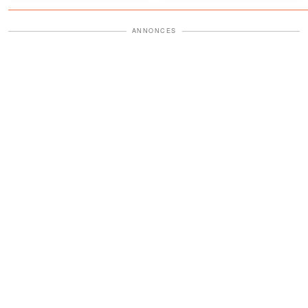
y a longtemps
« Madame… Il a payé un
médecin pour qu'il falsifie
ANNONCES
son diagnostic. »