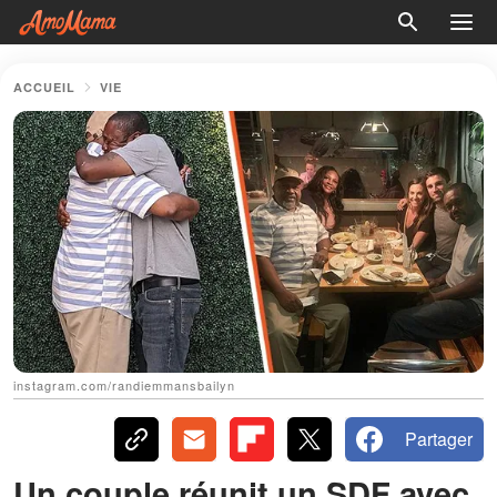
ACCUEIL
VIE
instagram.com/randiemmansbailyn
Partager
Un couple réunit un SDF avec